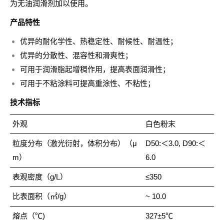
为无油润滑剂加以使用。
产品特性
优异的耐化学性、热稳定性、耐候性、耐温性；
优异的分散性、混容性和滑爽性；
可用于润滑脂起增稠作用，提高表面润滑性；
可用于不粘涂料可提高重涂性、不粘性；
技术指标
外观
白色粉末
粒度分布（激光衍射，体积分布）（μ
D50:＜3.0, D90:＜
m）
6.0
表观密度（g/L）
≤350
比表面积（㎡/g）
~ 10.0
熔点（℃)
327±5℃