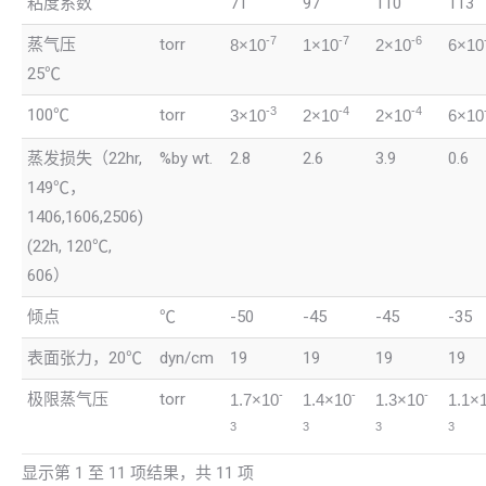
粘度系数
71
97
110
113
-7
-7
-6
蒸气压
torr
8×10
1×10
2×10
6×10
25℃
-3
-4
-4
100℃
torr
3×10
2×10
2×10
6×10
蒸发损失（22hr,
%by wt.
2.8
2.6
3.9
0.6
149℃，
1406,1606,2506)
(22h, 120℃,
606）
倾点
℃
-50
-45
-45
-35
表面张力，20℃
dyn/cm
19
19
19
19
-
-
-
极限蒸气压
torr
1.7×10
1.4×10
1.3×10
1.1×
3
3
3
3
显示第 1 至 11 项结果，共 11 项