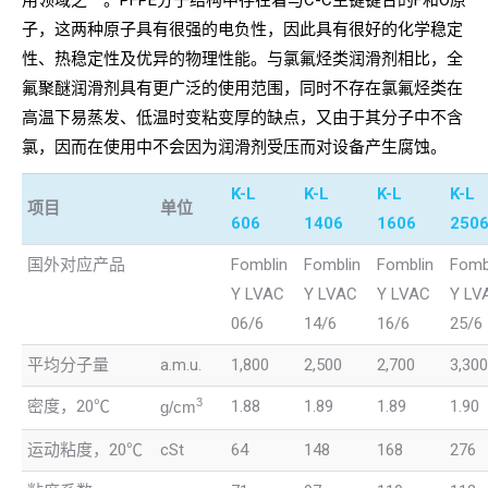
用领域之一。PFPE分子结构中存在着与C-C主键键合的F和O原
子，这两种原子具有很强的电负性，因此具有很好的化学稳定
性、热稳定性及优异的物理性能。与氯氟烃类润滑剂相比，全
氟聚醚润滑剂具有更广泛的使用范围，同时不存在氯氟烃类在
高温下易蒸发、低温时变粘变厚的缺点，又由于其分子中不含
氯，因而在使用中不会因为润滑剂受压而对设备产生腐蚀。
K-L
K-L
K-L
K-L
项目
单位
606
1406
1606
250
国外对应产品
Fomblin
Fomblin
Fomblin
Fomb
Y LVAC
Y LVAC
Y LVAC
Y LV
06/6
14/6
16/6
25/6
平均分子量
a.m.u.
1,800
2,500
2,700
3,300
3
密度，20℃
1.88
1.89
1.89
1.90
g/cm
运动粘度，20℃
cSt
64
148
168
276