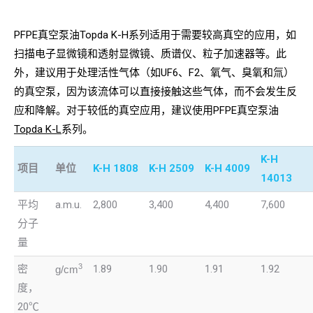
PFPE真空泵油Topda K-H系列适用于需要较高真空的应用，如
扫描电子显微镜和透射显微镜、质谱仪、粒子加速器等。此
外，建议用于处理活性气体（如UF6、F2、氧气、臭氧和氚）
的真空泵，因为该流体可以直接接触这些气体，而不会发生反
应和降解。对于较低的真空应用，建议使用PFPE真空泵油
Topda K-L
系列。
K-H
项目
单位
K-H 1808
K-H 2509
K-H 4009
14013
平均
a.m.u.
2,800
3,400
4,400
7,600
分子
量
3
密
1.89
1.90
1.91
1.92
g/cm
度，
20℃