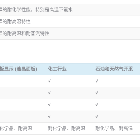
异的耐化学性能，特别是高温下氨水
异的耐高温特性
异的耐高温和耐蒸汽特性
板显示 (液晶面板)
化工行业
石油和天然气开采
√
√
√
√
√
√
√
√
化学品、耐高温
耐化学品、耐高温
耐化学品、耐高温