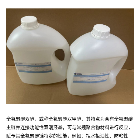
全氟聚醚双醇，或称全氟聚醚双甲醇，其特点为含有全氟聚醚
主链并连接功能性双端羟基，可与常规聚合物材料进行反应，
赋予其全氟聚醚链特定的性能，例如：拒水拒油性、防粘性