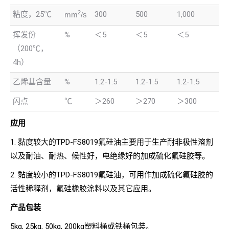
2
粘度，25℃
300
500
1,000
mm
/s
挥发份
%
＜5
＜5
＜5
（200℃，
4h）
乙烯基含量
%
1.2-1.5
1.2-1.5
1.2-1.5
闪点
℃
＞260
＞270
＞300
应用
1. 黏度较大的TPD-FS8019氟硅油主要用于生产耐非极性溶剂
以及耐油、耐热、候性好，电绝缘好的加成硫化氟硅胶等。
2. 黏度较小的TPD-FS8019氟硅油，可用作加成硫化氟硅胶的
活性稀释剂，氟硅橡胶涂料以及其它应用。
产品包装
5kg, 25kg, 50kg, 200kg塑料桶或铁桶包装。